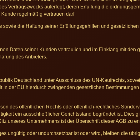
 des Vertragszwecks auferlegt, deren Erfüllung die ordnungsg
r Kunde regelmäßig vertrauen darf.
rs sowie die Haftung seiner Erfüllungsgehilfen und gesetzlichen
en Daten seiner Kunden vertraulich und im Einklang mit den g
ärung des Anbieters.
ublik Deutschland unter Ausschluss des UN-Kaufrechts, soweit
lt in der EU hierdurch zwingenden gesetzlichen Bestimmungen 
rson des öffentlichen Rechts oder öffentlich-rechtliches Sonder
reitigkeit ein ausschließlicher Gerichtsstand begründet ist. Dies
Sitz unseres Unternehmens ist der Überschrift dieser AGB zu e
es ungültig oder undurchsetzbar ist oder wird, bleiben die üb