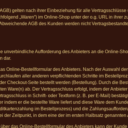
GB) gelten nach ihrer Einbeziehung für alle Vertragsschlüsse
hfolgend „Waren“) im Online-Shop unter der o.g. URL in ihrer z
Abweichende AGB des Kunden werden nicht Vertragsbestandteil,
ne unverbindliche Aufforderung des Anbieters an die Online-S
n dar.
 das Online-Bestellformular des Anbieters. Nach der Auswahl de
urchlaufen aller anderen verpflichtenden Schritte im Bestellp
er Checkout-Seite bestellt werden (Bestellung). Durch die Best
en Ware(n) ab. Der Vertragsschluss erfolgt, indem der Anbiet
ragsschluss in Schrift- oder Textform (z. B. per E-Mail) bestäti
r indem er die bestellte Ware liefert und diese Ware dem Kun
editkartenzahlung im Bestellprozess) und die Zahlungsaufford
i der Zeitpunkt, in dem eine der im ersten Halbsatz genannten Alt
g über das Online-Bestellformular des Anbieters kann der Kunde